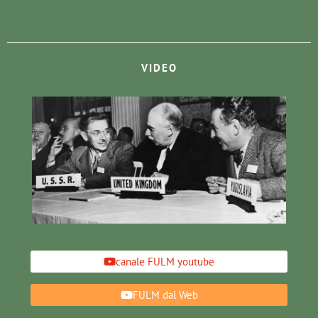
VIDEO
canale FULM youtube
FULM dal Web