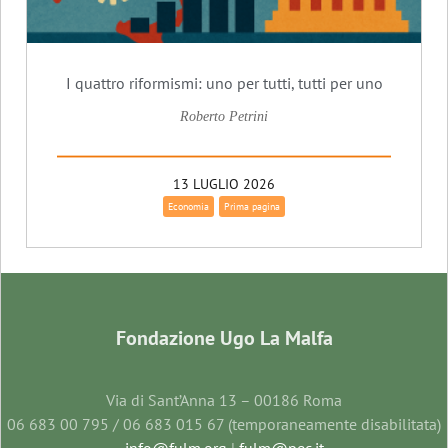
I quattro riformismi: uno per tutti, tutti per uno
Roberto Petrini
13 LUGLIO 2026
Economia
Prima pagina
Fondazione Ugo La Malfa
Via di Sant’Anna 13 – 00186 Roma
06 683 00 795 / 06 683 015 67 (temporaneamente disabilitata)
info@fulm.org
|
fulm@pec.it