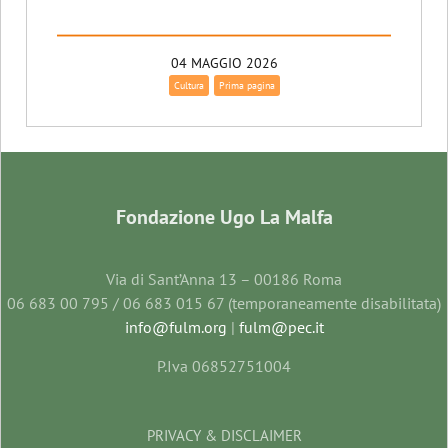
04 MAGGIO 2026
Cultura
Prima pagina
Fondazione Ugo La Malfa
Via di Sant’Anna 13 – 00186 Roma
06 683 00 795 / 06 683 015 67 (temporaneamente disabilitata)
info@fulm.org
|
fulm@pec.it
P.Iva 06852751004
PRIVACY & DISCLAIMER