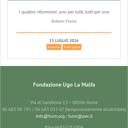
I quattro riformismi: uno per tutti, tutti per uno
Roberto Petrini
13 LUGLIO 2026
Economia
Prima pagina
Fondazione Ugo La Malfa
Via di Sant’Anna 13 – 00186 Roma
06 683 00 795 / 06 683 015 67 (temporaneamente disabilitata)
info@fulm.org
|
fulm@pec.it
P.Iva 06852751004