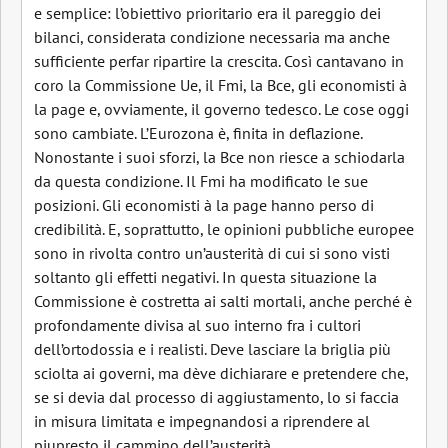
e semplice: l’obiettivo prioritario era il pareggio dei
bilanci, considerata condizione necessaria ma anche
sufficiente perfar ripartire la crescita. Così cantavano in
coro la Commissione Ue, il Fmi, la Bce, gli economisti à
la page e, ovviamente, il governo tedesco. Le cose oggi
sono cambiate. L’Eurozona è, finita in deflazione.
Nonostante i suoi sforzi, la Bce non riesce a schiodarla
da questa condizione. Il Fmi ha modificato le sue
posizioni. Gli economisti à la page hanno perso di
credibilità. E, soprattutto, le opinioni pubbliche europee
sono in rivolta contro un’austerità di cui si sono visti
soltanto gli effetti negativi. In questa situazione la
Commissione è costretta ai salti mortali, anche perché è
profondamente divisa al suo interno fra i cultori
dell’ortodossia e i realisti. Deve lasciare la briglia più
sciolta ai governi, ma dève dichiarare e pretendere che,
se si devia dal processo di aggiustamento, lo si faccia
in misura limitata e impegnandosi a riprendere al
piupresto il cammino dell’austerità.