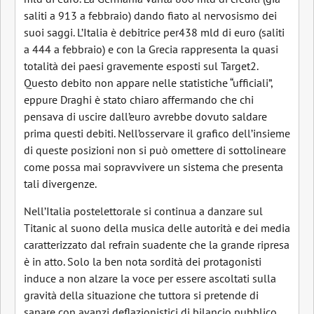
saliti a 913 a febbraio) dando fiato al nervosismo dei
suoi saggi. L’Italia è debitrice per438 mld di euro (saliti
a 444 a febbraio) e con la Grecia rappresenta la quasi
totalità dei paesi gravemente esposti sul Target2.
Questo debito non appare nelle statistiche “ufficiali”,
eppure Draghi è stato chiaro affermando che chi
pensava di uscire dall’euro avrebbe dovuto saldare
prima questi debiti. Nell’osservare il grafico dell’insieme
di queste posizioni non si può omettere di sottolineare
come possa mai sopravvivere un sistema che presenta
tali divergenze.
Nell’Italia postelettorale si continua a danzare sul
Titanic al suono della musica delle autorità e dei media
caratterizzato dal refrain suadente che la grande ripresa
è in atto. Solo la ben nota sordità dei protagonisti
induce a non alzare la voce per essere ascoltati sulla
gravità della situazione che tuttora si pretende di
sanare con avanzi deflazionistici di bilancio pubblico.