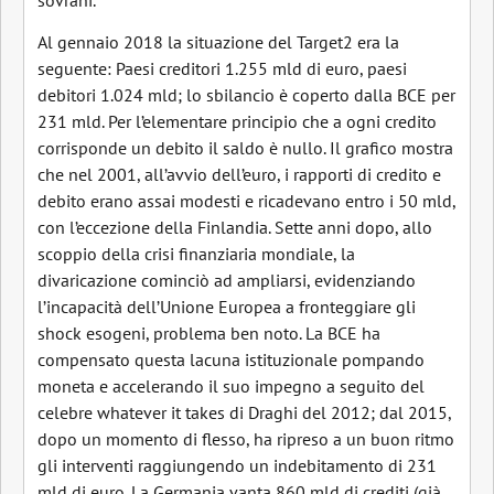
sovrani.
Al gennaio 2018 la situazione del Target2 era la
seguente: Paesi creditori 1.255 mld di euro, paesi
debitori 1.024 mld; lo sbilancio è coperto dalla BCE per
231 mld. Per l’elementare principio che a ogni credito
corrisponde un debito il saldo è nullo. Il grafico mostra
che nel 2001, all’avvio dell’euro, i rapporti di credito e
debito erano assai modesti e ricadevano entro i 50 mld,
con l’eccezione della Finlandia. Sette anni dopo, allo
scoppio della crisi finanziaria mondiale, la
divaricazione cominciò ad ampliarsi, evidenziando
l’incapacità dell’Unione Europea a fronteggiare gli
shock esogeni, problema ben noto. La BCE ha
compensato questa lacuna istituzionale pompando
moneta e accelerando il suo impegno a seguito del
celebre whatever it takes di Draghi del 2012; dal 2015,
dopo un momento di flesso, ha ripreso a un buon ritmo
gli interventi raggiungendo un indebitamento di 231
mld di euro. La Germania vanta 860 mld di crediti (già