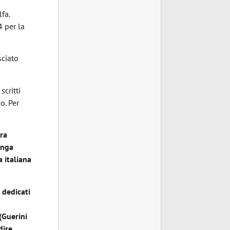
fa.
4 per la
sciato
scritti
o. Per
ara
unga
a italiana
 dedicati
(Guerini
dire