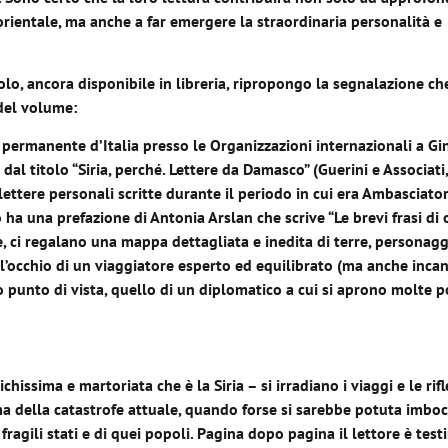
iorientale, ma anche a far emergere la straordinaria personalità e
olo, ancora disponibile in libreria, ripropongo la segnalazione ch
 del volume:
permanente d’Italia presso le Organizzazioni internazionali a Gi
o dal titolo “Siria, perché. Lettere da Damasco” (Guerini e Associati
lettere personali scritte durante il periodo in cui era Ambasciato
 ha una prefazione di Antonia Arslan che scrive “Le brevi frasi di 
e, ci regalano una mappa dettagliata e inedita di terre, personaggi
l’occhio di un viaggiatore esperto ed equilibrato (ma anche incan
o punto di vista, quello di un diplomatico a cui si aprono molte p
issima e martoriata che è la Siria – si irradiano i viaggi e le rifl
a della catastrofe attuale, quando forse si sarebbe potuta imbo
 fragili stati e di quei popoli. Pagina dopo pagina il lettore è tes