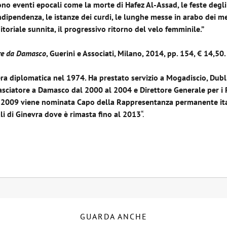
rono eventi epocali come la morte di Hafez Al-Assad, le feste degl
ipendenza, le istanze dei curdi, le lunghe messe in arabo dei melc
oriale sunnita, il progressivo ritorno del velo femminile.”
tere da Damasco
, Guerini e Associati, Milano, 2014, pp. 154, € 14,50.
era diplomatica nel 1974. Ha prestato servizio a Mogadiscio, Dubl
sciatore a Damasco dal 2000 al 2004 e Direttore Generale per i 
l 2009 viene nominata Capo della Rappresentanza permanente it
li di Ginevra dove è rimasta fino al 2013
“.
GUARDA ANCHE