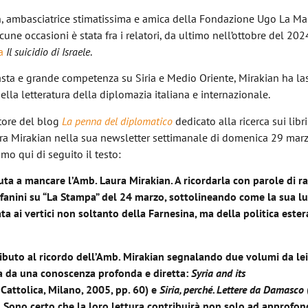
, ambasciatrice stimatissima e amica della Fondazione Ugo La Mal
lcune occasioni è stata fra i relatori, da ultimo nell’ottobre del 202
a
Il suicidio di Israele
.
vasta e grande competenza su Siria e Medio Oriente, Mirakian ha la
nella letteratura della diplomazia italiana e internazionale.
atore del blog
La penna del diplomatico
dedicato alla ricerca sui libri 
aura Mirakian nella sua newsletter settimanale di domenica 29 marz
mo qui di seguito il testo:
uta a mancare l’Amb. Laura Mirakian. A ricordarla con parole di r
tefanini su “La Stampa” del 24 marzo, sottolineando come la sua l
ta ai vertici non soltanto della Farnesina, ma della politica ester
ibuto al ricordo dell’Amb. Mirakian segnalando due volumi da lei
ata da una conoscenza profonda e diretta:
Syria and its
Cattolica, Milano, 2005, pp. 60) e
Siria, perché. Lettere da Damasco
). Sono certo che la loro lettura contribuirà non solo ad approfon