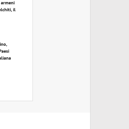
i armeni
hiti, il
ino,
Paesi
aliana