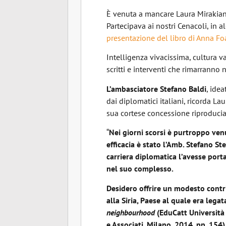
È venuta a mancare Laura Mirakian
Partecipava ai nostri Cenacoli, in a
presentazione del libro di Anna Fo
Intelligenza vivacissima, cultura 
scritti e interventi che rimarranno 
L’ambasciatore Stefano Baldi
, ide
dai diplomatici italiani, ricorda L
sua cortese concessione riproducia
“
Nei giorni scorsi è purtroppo ven
efficacia è stato l’Amb. Stefano S
carriera diplomatica l’avesse porta
nel suo complesso.
Desidero offrire un modesto contr
alla Siria, Paese al quale era leg
neighbourhood
(EduCatt Università 
e Associati, Milano, 2014, pp. 154