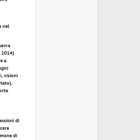
e nel
nevra
, 2014)
re a
ogni
, visioni
tato),
orte
essioni di
ccare
timone di