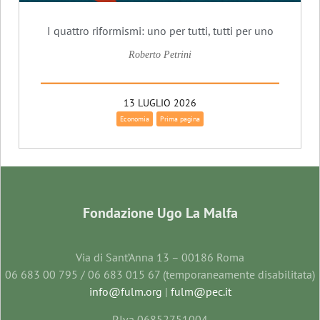
I quattro riformismi: uno per tutti, tutti per uno
Roberto Petrini
13 LUGLIO 2026
Economia
Prima pagina
Fondazione Ugo La Malfa
Via di Sant’Anna 13 – 00186 Roma
06 683 00 795 / 06 683 015 67 (temporaneamente disabilitata)
info@fulm.org
|
fulm@pec.it
P.Iva 06852751004