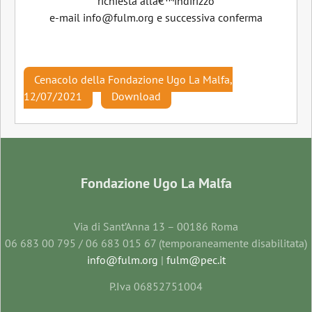
richiesta allâ€™indirizzo
e-mail info@fulm.org e successiva conferma
Cenacolo della Fondazione Ugo La Malfa,
12/07/2021
Download
Fondazione Ugo La Malfa
Via di Sant’Anna 13 – 00186 Roma
06 683 00 795 / 06 683 015 67 (temporaneamente disabilitata)
info@fulm.org
|
fulm@pec.it
P.Iva 06852751004