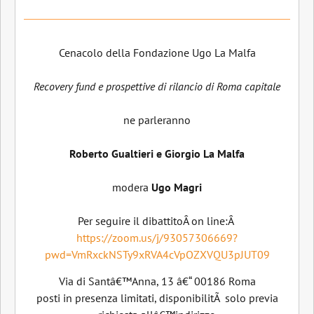
Cenacolo della Fondazione Ugo La Malfa
Recovery fund e prospettive di rilancio di Roma capitale
ne parleranno
Roberto Gualtieri e Giorgio La Malfa
modera
Ugo Magri
Per seguire il dibattitoÂ on line:Â
https://zoom.us/j/93057306669?
pwd=VmRxckNSTy9xRVA4cVpOZXVQU3pJUT09
Via di Santâ€™Anna, 13 â€“ 00186 Roma
posti in presenza limitati, disponibilitÃ solo previa