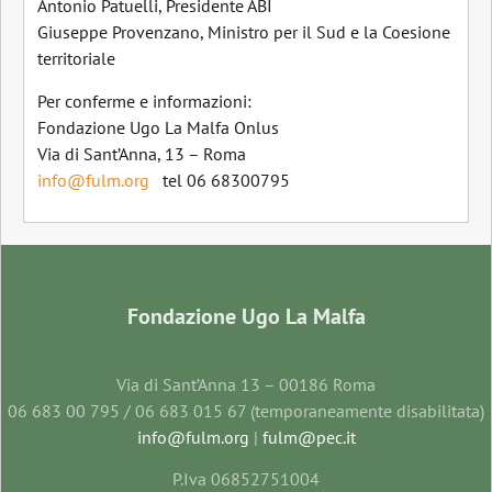
Antonio Patuelli, Presidente ABI
Giuseppe Provenzano, Ministro per il Sud e la Coesione
territoriale
Per conferme e informazioni:
Fondazione Ugo La Malfa Onlus
Via di Sant’Anna, 13 – Roma
info@fulm.org
tel 06 68300795
Fondazione Ugo La Malfa
Via di Sant’Anna 13 – 00186 Roma
06 683 00 795 / 06 683 015 67 (temporaneamente disabilitata)
info@fulm.org
|
fulm@pec.it
P.Iva 06852751004