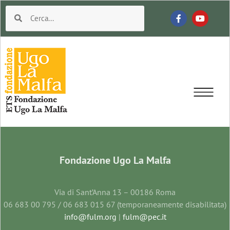
Fondazione Ugo La Malfa
Via di Sant’Anna 13 – 00186 Roma
06 683 00 795 / 06 683 015 67 (temporaneamente disabilitata)
info@fulm.org
|
fulm@pec.it