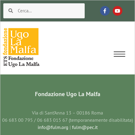
Fondazione Ugo La Malfa
Via di Sant’Anna 13 – 00186 Roma
06 683 00 795 / 06 683 015 67 (temporaneamente disabilitata)
info@fulm.org
|
fulm@pec.it