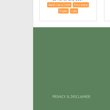
Lezioni Ugo La Malfa
Prima pagina
Progetti
video
PRIVACY & DISCLAIMER