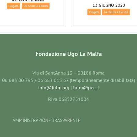
13 GIUGNO 2020
Progetti
Tra Scilla e Cariddi
Progetti
Tra Scilla e Cariddi
Fondazione Ugo La Malfa
Via di Sant’Anna 13 – 00186 Roma
06 683 00 795 / 06 683 015 67 (temporaneamente disabilitata)
info@fulm.org
|
fulm@pec.it
P.Iva 06852751004
AMMINISTRAZIONE TRASPARENTE