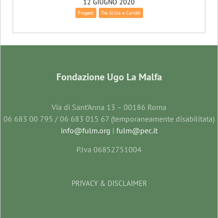
12 GIUGNO 2020
Progetti
Tra Scilla e Cariddi
Fondazione Ugo La Malfa
Via di Sant’Anna 13 – 00186 Roma
06 683 00 795 / 06 683 015 67 (temporaneamente disabilitata)
info@fulm.org
|
fulm@pec.it
P.Iva 06852751004
PRIVACY & DISCLAIMER