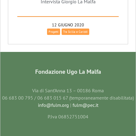
Intervista Giorgio La Malfa
12 GIUGNO 2020
Progetti
Tra Scilla e Cariddi
Fondazione Ugo La Malfa
Via di Sant’Anna 13 – 00186 Roma
06 683 00 795 / 06 683 015 67 (temporaneamente disabilitata)
info@fulm.org
|
fulm@pec.it
P.Iva 06852751004