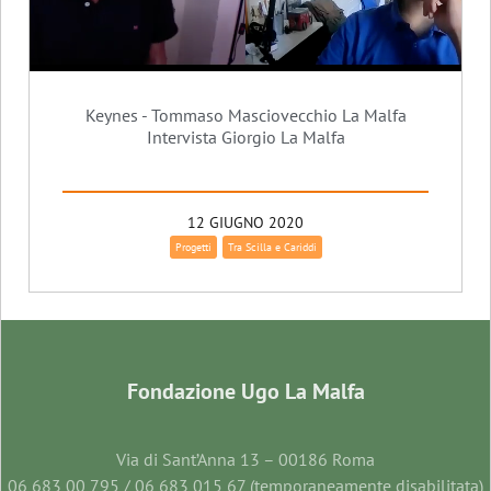
Keynes - Tommaso Masciovecchio La Malfa
Intervista Giorgio La Malfa
12 GIUGNO 2020
Progetti
Tra Scilla e Cariddi
Fondazione Ugo La Malfa
Via di Sant’Anna 13 – 00186 Roma
06 683 00 795 / 06 683 015 67 (temporaneamente disabilitata)