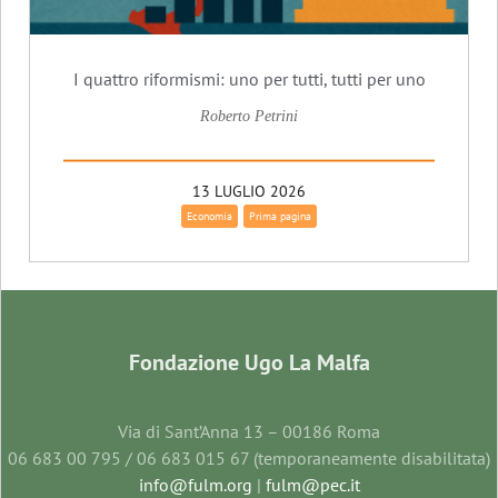
I quattro riformismi: uno per tutti, tutti per uno
Roberto Petrini
13 LUGLIO 2026
Economia
Prima pagina
Fondazione Ugo La Malfa
Via di Sant’Anna 13 – 00186 Roma
06 683 00 795 / 06 683 015 67 (temporaneamente disabilitata)
info@fulm.org
|
fulm@pec.it