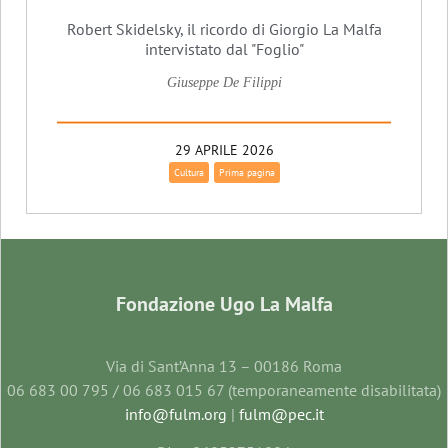
Robert Skidelsky, il ricordo di Giorgio La Malfa
intervistato dal "Foglio"
Giuseppe De Filippi
29 APRILE 2026
Cultura
Prima pagina
Fondazione Ugo La Malfa
Via di Sant’Anna 13 – 00186 Roma
06 683 00 795 / 06 683 015 67 (temporaneamente disabilitata)
info@fulm.org
|
fulm@pec.it