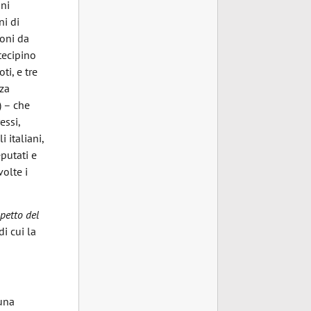
oni
ni di
ioni da
tecipino
ti, e tre
nza
) – che
essi,
 italiani,
eputati e
volte i
spetto del
i cui la
 una