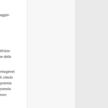
maggio­
dirizzo
ne della
 omogenei
di
checks
o premio
 premio
e non