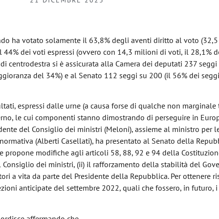
21 DICEMBRE 2023
ndo ha votato solamente il 63,8% degli aventi diritto al voto (32,5
il 44% dei voti espressi (ovvero con 14,3 milioni di voti, il 28,1% d
ne di centrodestra si è assicurata alla Camera dei deputati 237 segg
ggioranza del 34%) e al Senato 112 seggi su 200 (il 56% dei seggi
ltati, espressi dalle urne (a causa forse di qualche non marginale
verno, le cui componenti stanno dimostrando di perseguire in Euro
sidente del Consiglio dei ministri (Meloni), assieme al ministro per l
 normativa (Alberti Casellati), ha presentato al Senato della Repub
 propone modifiche agli articoli 58, 88, 92 e 94 della Costituzione
 Consiglio dei ministri, (ii) il rafforzamento della stabilità del Gover
ori a vita da parte del Presidente della Repubblica. Per ottenere ris
zioni anticipate del settembre 2022, quali che fossero, in futuro, i
esordisce affermando che