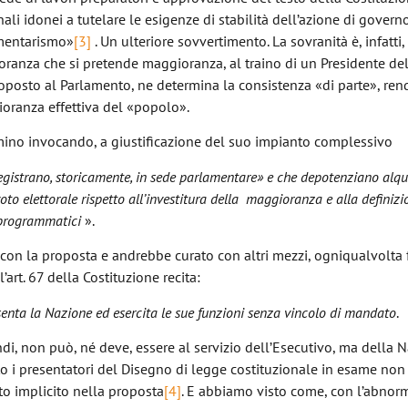
ali idonei a tutelare le esigenze di stabilità dell’azione di govern
amentarismo»
[3]
. Un ulteriore sovvertimento. La sovranità è, infatti,
oranza che si pretende maggioranza, al traino di un Presidente de
toposto al Parlamento, ne determina la consistenza «di parte», re
ioranza effettiva del «popolo».
mino invocando, a giustificazione del suo impianto complessivo
i registrano, storicamente, in sede parlamentare» e che depotenziano alqu
 voto elettorale rispetto all’investitura della maggioranza e alla definizi
 programmatici
».
 con la proposta e andrebbe curato con altri mezzi, ogniqualvolta
’art. 67 della Costituzione recita:
nta la Nazione ed esercita le sue funzioni senza vincolo di mandato
.
, non può, né deve, essere al servizio dell’Esecutivo, ma della N
o i presentatori del Disegno di legge costituzionale in esame non
o implicito nella proposta
[4]
. E abbiamo visto come, con l’abnor