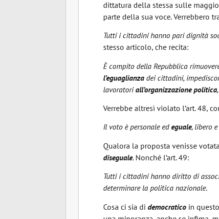
dittatura della stessa sulle maggi
parte della sua voce. Verrebbero tra
Tutti i cittadini hanno pari dignità s
stesso articol
È compito della Repubblica rimuovere 
l’eguaglianza
dei cittadini, impedisco
lavoratori
all’organizzazione politica
Verrebbe altresì violat
Il voto è personale ed
eguale
, libero 
Qualora la proposta venisse votata,
diseguale
. Nonché l’art. 49:
Tutti i cittadini hanno diritto di ass
determinare la politica nazionale
Cosa ci sia di
democratico
in questo
una minoranza, anche se infima, 