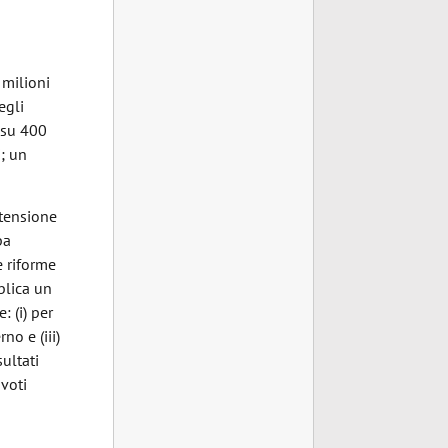
 milioni
egli
i su 400
; un
 tensione
pa
e riforme
blica un
: (i) per
no e (iii)
ultati
 voti