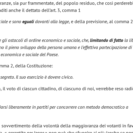
oranze, sia pur frammentate, del popolo residuo, che così perdere
diti anche il dettato dell’art. 3, comma 1
ociale e sono
eguali
davanti alla legge
, e della previsione, al comma 2
o, che recita:
gli ostacoli di ordine economico e sociale, che,
limitando di fatto
la li
no il pieno sviluppo della persona umana e l’effettiva partecipazione di t
, economica e sociale del Paese
.
o l’art. 48, comma 2, della Costituzione:
e segreto. Il suo esercizio è dovere civico.
 il voto di ciascun cittadino, di ciascuno di noi, verrebbe reso ra
ociarsi liberamente in partiti per concorrere con metodo democratico a
.
 sovvertimento della volontà della maggioranza dei votanti in fav
ma «
garantita per legge
» non può che sfuggire ai più (anche se no