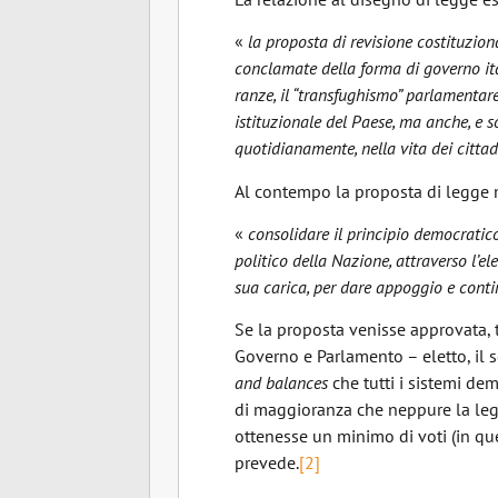
«
la propo­sta di revisione costituzion
conclamate della forma di go­verno ital
ranze, il “transfughismo” parlamentare. 
istituzionale del Paese, ma anche, e s
quotidianamente, nella vita dei citta­
Al contempo la pr
«
consolidare il principio democratico,
politico della Na­zione, attraverso l’el
sua carica, per dare appog­gio e con
Se la proposta venisse approvata, 
Governo e Parlamento – eletto, il s
and balances
che tutti i sistemi de
di maggioranza che neppure la leg
ottenesse un minimo di voti (in que
prevede.
[2]