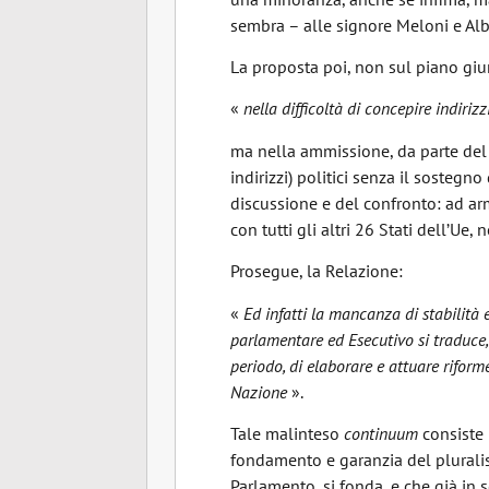
sembra – alle signore Meloni e Albe
La proposta poi, non sul piano giur
«
nella difficoltà di concepire indiriz
ma nella ammissione, da parte del 
indirizzi) politici senza il sostegn
discussione e del confronto: ad armi
con tutti gli altri 26 Stati dell’Ue, 
Prosegue
«
Ed infatti la mancanza di stabilità
parlamen­tare ed Esecutivo si traduce, 
periodo, di elaborare e attuare riforme
Nazione
»
Tale malinteso
continuum
consiste 
fondamento e garanzia del pluralis
Parlamento, si fonda, e che già in 