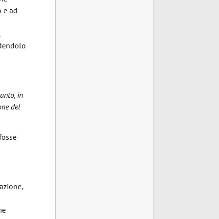
o e ad
l
ndendolo
anto, in
one del
 fosse
azione,
me