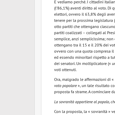
E vediamo perché. I cittadini italia
(l’86,1%) aventi diritto al voto. Di
elettori, ovvero il 63,8% degli avent
tenere per la prossima legislatura
otto partiti che ottengano ciascuno,
partiti coalizzati – collegati al P
semplice, anzi semplicissima; non
ottengano tra il 15 e il 20% dei vo
ovvero con una quota compresa il 9,6
ed essendo minoritari rispetto a tut
dei senatori. Un moltiplicatore («
u
voti ottenuti.
Ora, malgrado le affermazioni di «
voto popolare
», un tale risultato 
proposta fa strame. A cominciare d
La sovranità appartiene al popolo, che
Con la proposta, la « sovranità » v