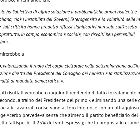
ale ha l’obiettivo di offrire soluzione a problematiche ormai risalenti e
iana, cioè l’instabilità dei Governi, l’eterogeneità e la volatilità delle 
Tali criticità hanno prodotto riflessi signifi­cativi non solo sull’assetto
oprattutto, in campo economico e sociale, con risvolti ben perce­pibili,
dini
».
oposta di legge mirerebbe a
 valoriz­zando il ruolo del corpo elettorale nella de­terminazione dell’in
ezione diretta del Presi­dente del Consiglio dei ministri e la stabi­lizzazio
tinuità al mandato democratico
».
tali risultati verrebbero raggiunti rendendo di fatto forzatamente
econdo, a traino del Presidente del primo -, eliminando una serie 
mocratici avanzati conservano al loro interno, e con un oltraggios
ge Acerbo prevedeva senza che almeno il partito beneficiario del
lla fattispecie, il 25% dei voti espressi); che la proposta in esam