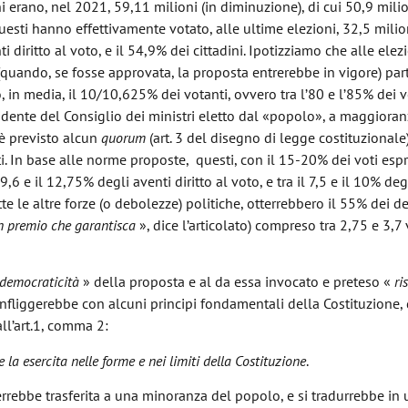
ni erano, nel 2021, 59,11 milioni (in diminuzione), di cui 50,9 mili
 questi hanno effettivamente votato, alle ultime elezioni, 32,5 milio
i diritto al voto, e il 54,9% dei cittadini. Ipotizziamo che alle elez
 (quando, se fosse approvata, la proposta entrerebbe in vigore) par
 in media, il 10/10,625% dei votanti, ovvero tra l’80 e l’85% dei vo
residente del Consiglio dei ministri eletto dal «popolo», a maggiora
 è previsto alcun
quorum
(art. 3 del disegno di legge costituzionale
ti. In base alle norme proposte, questi, con il 15-20% dei voti espr
 e il 12,75% degli aventi diritto al voto, e tra il 7,5 e il 10% degli
te le altre forze (o debolezze) politiche, otterrebbero il 55% dei d
n premio che garantisca
», dice l’articolato) compreso tra 2,75 e 3,7 
democraticità
» della proposta e al da essa invocato e preteso «
ri
confliggerebbe con alcuni principi fondamentali della Costituzione, d
all’art.1, comma 2:
 la esercita nelle forme e nei limiti della Costituzione
.
errebbe trasferita a una minoranza del popolo, e si tradurrebbe in