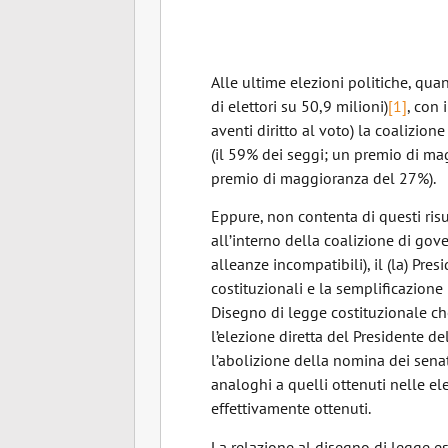
Alle ultime elezioni politiche, qua
di elettori su 50,9 milioni)
[1]
, con 
aventi diritto al voto) la coalizio
(il 59% dei seggi; un premio di ma
premio di maggioranza del 27%).
Eppure, non contenta di questi risu
all’interno della coalizione di go
alleanze incompatibili), il (la) Pre
costituzionali e la semplificazione
Disegno di legge costituzionale che
l’elezione diretta del Presidente del
l’abolizione della nomina dei senat
analoghi a quelli ottenuti nelle ele
effettivamente ottenuti.
La relazione al disegno di legge 