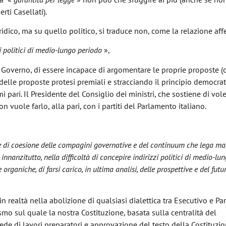
rti Casellati).
idico, ma su quello politico, si traduce non, come la relazione aff
zi politici di medio-lungo periodo
»,
Governo, di essere incapace di argomentare le proprie proposte (
o delle proposte protesi premiali e stracciando il principio democra
 pari. Il Presidente del Consiglio dei ministri, che sostiene di vole
non vuole farlo, alla pari, con i partiti del Parlamento italiano.
, la Relazione:
 e di co­esione delle compagini governative e del continuum che lega m
innanzitutto, nella difficoltà di concepire indirizzi politici di medio-lu
 organiche, di farsi carico, in ultima analisi, delle prospettive e del futu
.
in realtà nella abolizione di qualsiasi dialettica tra Esecutivo e P
mo sul quale la nostra Costituzione, basata sulla centralità del
sede di lavori preparatori e approvazione del testo della Costituzi