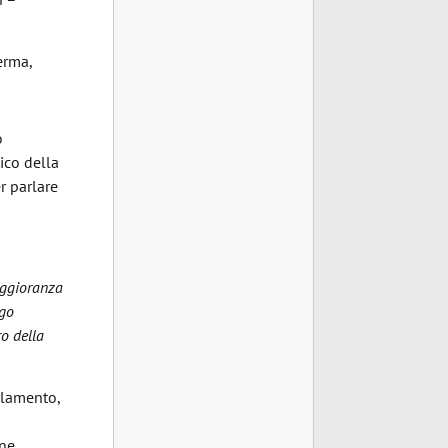
erma,
o
tico della
r parlare
aggioranza
ngo
ro della
arlamento,
one