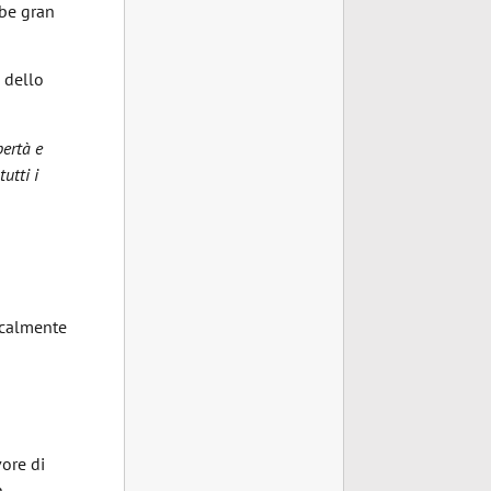
bbe gran
 dello
bertà e
utti i
dicalmente
ore di
n –