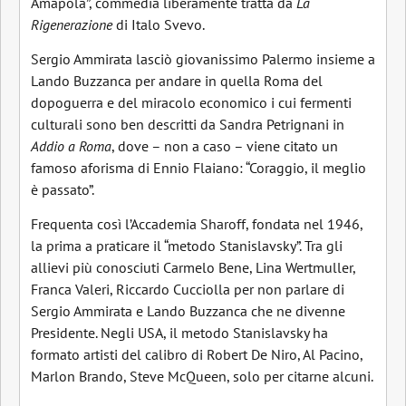
Amapola”, commedia liberamente tratta da
La
Rigenerazione
di Italo Svevo.
Sergio Ammirata lasciò giovanissimo Palermo insieme a
Lando Buzzanca per andare in quella Roma del
dopoguerra e del miracolo economico i cui fermenti
culturali sono ben descritti da Sandra Petrignani in
Addio a Roma
, dove – non a caso – viene citato un
famoso aforisma di Ennio Flaiano: “Coraggio, il meglio
è passato”.
Frequenta così l’Accademia Sharoff, fondata nel 1946,
la prima a praticare il “metodo Stanislavsky”. Tra gli
allievi più conosciuti Carmelo Bene, Lina Wertmuller,
Franca Valeri, Riccardo Cucciolla per non parlare di
Sergio Ammirata e Lando Buzzanca che ne divenne
Presidente. Negli USA, il metodo Stanislavsky ha
formato artisti del calibro di Robert De Niro, Al Pacino,
Marlon Brando, Steve McQueen, solo per citarne alcuni.