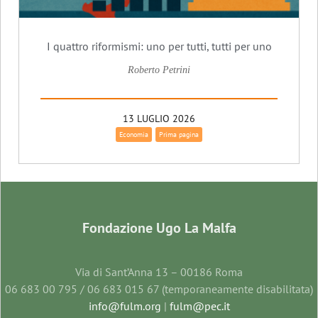
I quattro riformismi: uno per tutti, tutti per uno
Roberto Petrini
13 LUGLIO 2026
Economia
Prima pagina
Fondazione Ugo La Malfa
Via di Sant’Anna 13 – 00186 Roma
06 683 00 795 / 06 683 015 67 (temporaneamente disabilitata)
info@fulm.org
|
fulm@pec.it