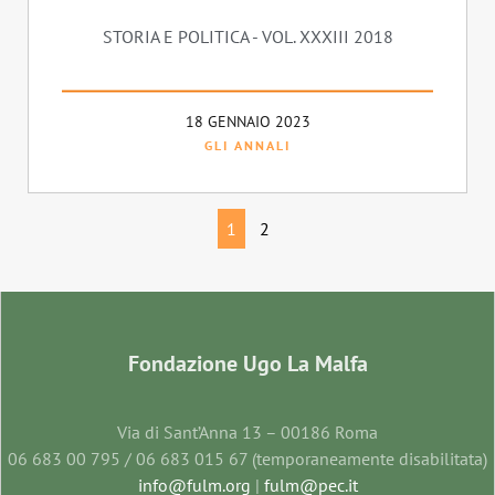
STORIA E POLITICA - VOL. XXXIII 2018
18 GENNAIO 2023
GLI ANNALI
1
2
Fondazione Ugo La Malfa
Via di Sant’Anna 13 – 00186 Roma
06 683 00 795 / 06 683 015 67 (temporaneamente disabilitata)
info@fulm.org
|
fulm@pec.it