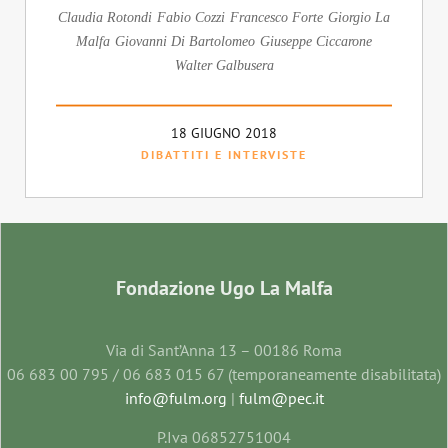
Claudia Rotondi
Fabio Cozzi
Francesco Forte
Giorgio La
Malfa
Giovanni Di Bartolomeo
Giuseppe Ciccarone
Walter Galbusera
18 GIUGNO 2018
DIBATTITI E INTERVISTE
Fondazione Ugo La Malfa
Via di Sant’Anna 13 – 00186 Roma
06 683 00 795 / 06 683 015 67 (temporaneamente disabilitata)
info@fulm.org
|
fulm@pec.it
P.Iva 06852751004