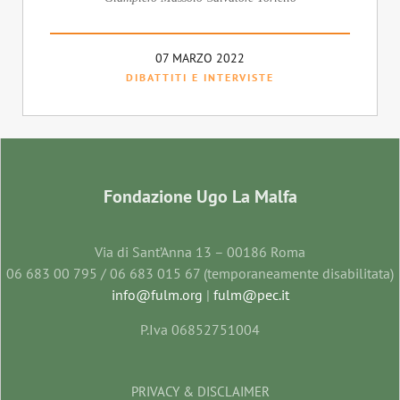
07 MARZO 2022
DIBATTITI E INTERVISTE
Fondazione Ugo La Malfa
Via di Sant’Anna 13 – 00186 Roma
06 683 00 795 / 06 683 015 67 (temporaneamente disabilitata)
info@fulm.org
|
fulm@pec.it
P.Iva 06852751004
PRIVACY & DISCLAIMER