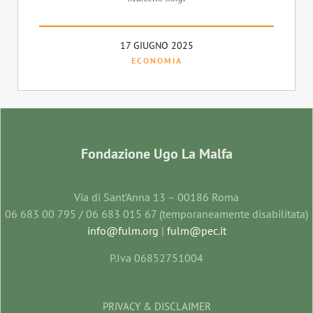
17 GIUGNO 2025
ECONOMIA
Fondazione Ugo La Malfa
Via di Sant’Anna 13 – 00186 Roma
06 683 00 795 / 06 683 015 67 (temporaneamente disabilitata)
info@fulm.org
|
fulm@pec.it
P.Iva 06852751004
PRIVACY & DISCLAIMER