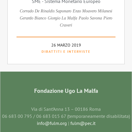
SME - Sistema Monetario Europeo
Corrado De Rinaldis Saponaro
Enzo Moavero Milanesi
Gerardo Bianco
Giorgio La Malfa
Paolo Savona
Piero
Craveri
26 MARZO 2019
DIBATTITI E INTERVISTE
Fondazione Ugo La Malfa
Via di Sant’Anna 13 – 00186 Roma
06 683 00 795 / 06 683 015 67 (temporaneamente disabilitata)
info@fulm.org
|
fulm@pec.it