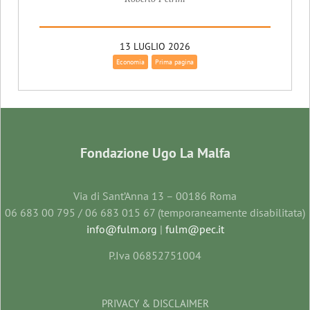
13 LUGLIO 2026
Economia
Prima pagina
Fondazione Ugo La Malfa
Via di Sant’Anna 13 – 00186 Roma
06 683 00 795 / 06 683 015 67 (temporaneamente disabilitata)
info@fulm.org
|
fulm@pec.it
P.Iva 06852751004
PRIVACY & DISCLAIMER