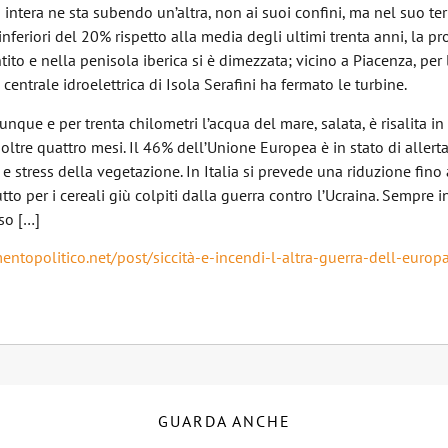
 intera ne sta subendo un’altra, non ai suoi confini, ma nel suo terr
 inferiori del 20% rispetto alla media degli ultimi trenta anni, la p
ntito e nella penisola iberica si è dimezzata; vicino a Piacenza, per
a centrale idroelettrica di Isola Serafini ha fermato le turbine.
unque e per trenta chilometri l’acqua del mare, salata, è risalita i
ltre quattro mesi. Il 46% dell’Unione Europea è in stato di allert
o e stress della vegetazione. In Italia si prevede una riduzione fino
to per i cereali giù colpiti dalla guerra contro l’Ucraina. Sempre in
so […]
ntopolitico.net/post/siccità-e-incendi-l-altra-guerra-dell-europ
GUARDA ANCHE