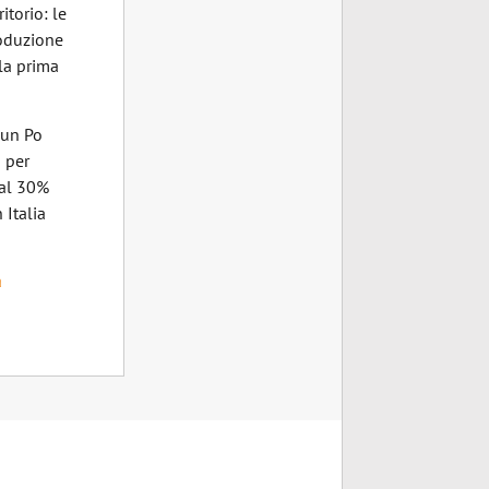
itorio: le
roduzione
 la prima
n un Po
a per
 al 30%
 Italia
a