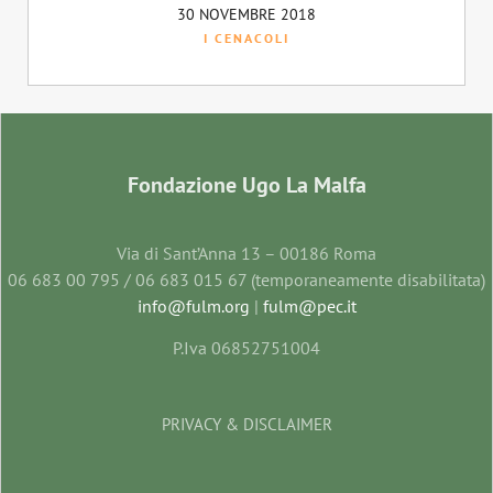
30 NOVEMBRE 2018
I CENACOLI
Fondazione Ugo La Malfa
Via di Sant’Anna 13 – 00186 Roma
06 683 00 795 / 06 683 015 67 (temporaneamente disabilitata)
info@fulm.org
|
fulm@pec.it
P.Iva 06852751004
PRIVACY & DISCLAIMER